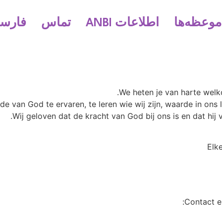
موعظه‌ها
اطلاعات ANBI
تماس
فارس
We heten je van harte wel
e van God te ervaren, te leren wie wij zijn, waarde in ons l
Wij geloven dat de kracht van God bij ons is en dat hij 
Elk
Contact e