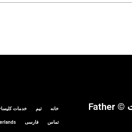
تمامی حقوق محفوظ است © Father
خانه
تیم
خدمات کلیسا
تماس
فارسی
erlands